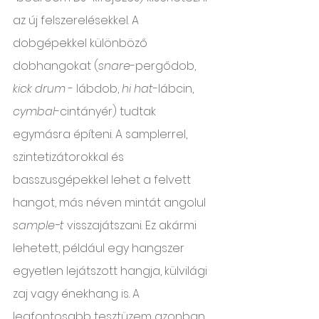
az új felszerelésekkel. A 
dobgépekkel különböző 
dobhangokat (
snare
-pergődob,
kick drum
 - lábdob, 
hi hat
-lábcin, 
cymbal
-cintányér) tudtak 
egymásra építeni. A samplerrel, 
szintetizátorokkal és 
basszusgépekkel lehet a felvett 
hangot, más néven mintát angolul 
sample-t 
visszajátszani. Ez akármi 
lehetett, például egy hangszer 
egyetlen lejátszott hangja, külvilági 
zaj vagy énekhang is. A 
legfontosabb tesztüzem azonban 