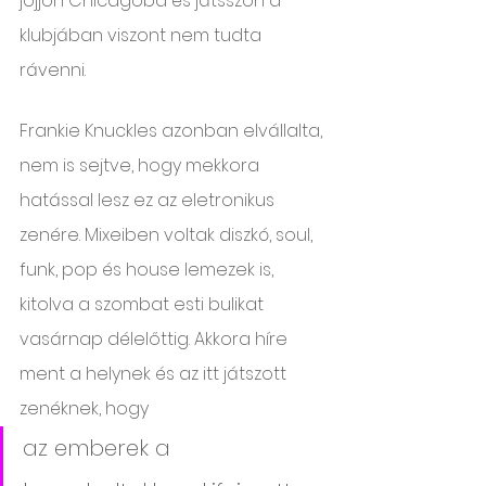
jöjjön Chicagoba és játsszon a 
klubjában viszont nem tudta 
rávenni. 
Frankie Knuckles azonban elvállalta, 
nem is sejtve, hogy mekkora 
hatással lesz ez az eletronikus 
zenére. Mixeiben voltak diszkó, soul, 
funk, pop és house lemezek is, 
kitolva a szombat esti bulikat 
vasárnap délelőttig. Akkora híre 
ment a helynek és az itt játszott 
zenéknek, hogy 
az emberek a 