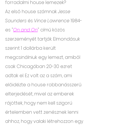
forradalmi house lemezek? 
Az első house számnak 
Jesse 
Saunders
 és 
Vince Lawrence 
1984-
es "
On and On
" című közös 
szerzeményét tartják. Elmondásuk 
szerint 1 dollárba került 
megcsinálniuk egy lemezt, amiből 
csak Chicagóban 20-30 ezret 
adtak el. Ez volt az a szám, ami 
előidézte a house robbanásszerű 
elterjedését, mivel az emberek 
rájöttek, hogy nem kell szigorú 
értelemben vett zenésznek lenni 
ahhoz, hogy valaki létrehozzon egy 