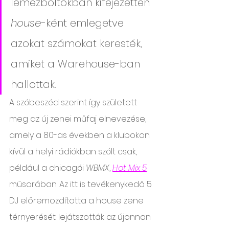
lemezboltokban kifejezetten 
house
-ként emlegetve 
azokat számokat keresték, 
amiket a Warehouse-ban 
hallottak. 
A szóbeszéd szerint így született 
meg az új zenei műfaj elnevezése, 
amely a 80-as években a klubokon 
kívül a helyi rádiókban szólt csak, 
például a chicagói 
WBMX
, 
Hot Mix 5
műsorában. Az itt is tevékenykedő 5 
DJ előremozdította a house zene 
térnyerését: lejátszották az újonnan 