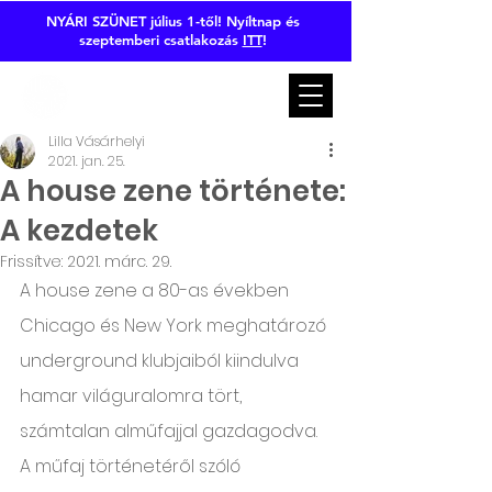
NYÁRI SZÜNET július 1-től! Nyíltnap és
szeptemberi csatlakozás
ITT
!
Lilla Vásárhelyi
2021. jan. 25.
A house zene története:
A kezdetek
Frissítve:
2021. márc. 29.
A house zene a 80-as években 
Chicago és New York meghatározó 
underground klubjaiból kiindulva 
hamar világuralomra tört, 
számtalan alműfajjal gazdagodva. 
A műfaj történetéről szóló 