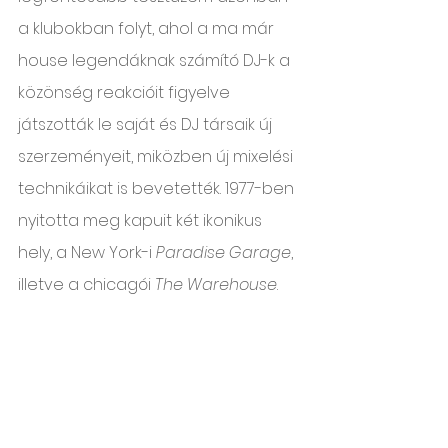
a klubokban folyt, ahol a ma már 
house legendáknak számító DJ-k a 
közönség reakcióit figyelve 
játszották le saját és DJ társaik új 
szerzeményeit, miközben új mixelési 
technikáikat is bevetették. 1977-ben 
nyitotta meg kapuit két ikonikus 
hely, a New York-i 
Paradise Garage
, 
illetve a chicagói 
The Warehouse
. 