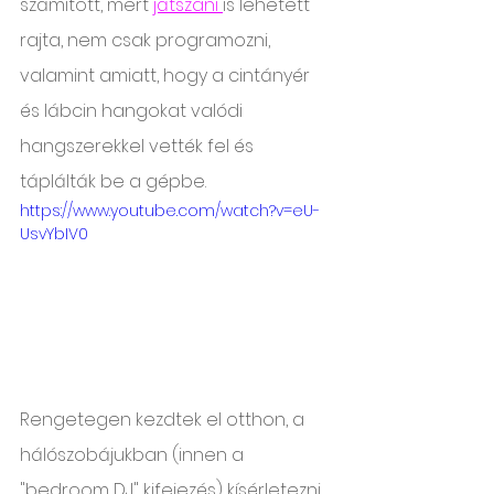
számított, mert 
játszani 
is lehetett 
rajta, nem csak programozni, 
valamint amiatt, hogy a cintányér 
és lábcin hangokat valódi 
hangszerekkel vették fel és 
táplálták be a gépbe.
https://www.youtube.com/watch?v=eU-
UsvYbIV0
Rengetegen kezdtek el otthon, a 
hálószobájukban (innen a 
"bedroom DJ" kifejezés) kísérletezni 