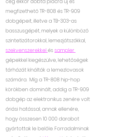
cég ekkor dobta piacra új és 
megfizethető TR-808 és TR-909 
dobgépeit, illetve a TB-303-as 
basszusgépét, melyek a különböző 
szintetizátorokkal, lemezjátszókkal, 
szekvenszerekkel 
és 
sampler 
gépekkel kiegészülve, lehetőségek 
tárházát kínálták a lemezlovasok 
számára.  Míg a TR-808 hip-hop 
körökben dominált, addig a TR-909 
dobgép az elektronikus zenére volt 
óriási hatással, annak ellenére, 
hogy összesen 10 000 darabot 
gyártottak le belőle. Forradalminak 