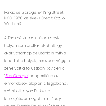
Paradise Garage, 84 King Street, 
NYC- 1980-as évek (Credit: Kazuo 
Washimi)
A 
The Loft 
klub mintájára egyik 
helyen sem árultak alkoholt, így 
akár vasárnap délutánig is nyitva 
lehettek a helyek, miközben végig a 
zene volt a fókuszban. Röviden a 
"
The Garage
" 
hangosítása az 
elmondások alapján a legjobbnak 
számított, olyan DJ-kkel a 
lemezjátszói mögött mint 
Larry 