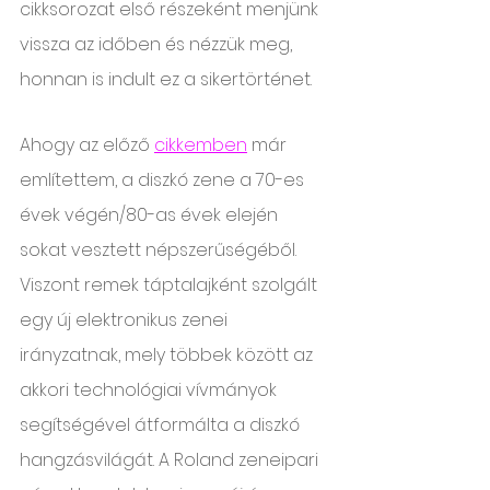
cikksorozat első részeként menjünk 
vissza az időben és nézzük meg, 
honnan is indult ez a sikertörténet.
Ahogy az előző 
cikkemben
 már 
említettem, a diszkó zene a 70-es 
évek végén/80-as évek elején 
sokat vesztett népszerűségéből. 
Viszont remek táptalajként szolgált 
egy új elektronikus zenei 
irányzatnak, mely többek között az 
akkori technológiai vívmányok 
segítségével átformálta a diszkó 
hangzásvilágát. A Roland zeneipari 