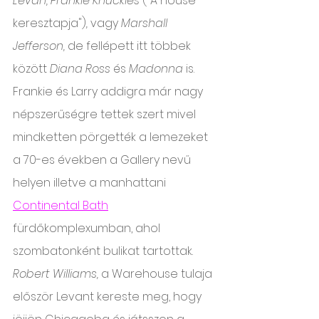
Levan, Frankie Knuckles
 ("A house 
keresztapja")
, 
vagy 
Marshall 
Jefferson, 
de fellépett itt többek 
között 
Diana Ross 
és 
Madonna
 is. 
Frankie és Larry addigra már nagy 
népszerűségre tettek szert mivel 
mindketten pörgették a lemezeket 
a 70-es években a Gallery nevű 
helyen illetve a manhattani 
Continental Bath
fürdőkomplexumban, ahol 
szombatonként bulikat tartottak. 
Robert Williams, 
a Warehouse tulaja
először Levant kereste meg, hogy 