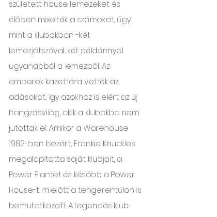
született house lemezeket és 
élőben mixelték a számokat, úgy 
mint a klubokban -két 
lemezjátszóval, két példánnyal 
ugyanabból a lemezből. Az 
emberek kazettára vették az 
adásokat, így azokhoz is elért az új 
hangzásvilág, akik a klubokba nem 
jutottak el. Amikor a Warehouse 
1982-ben bezárt, Frankie Knuckles 
megalapította saját klubjait, a 
Power Plantet és később a Power 
House-t, mielőtt a tengerentúlon is 
bemutatkozott. A legendás klub 