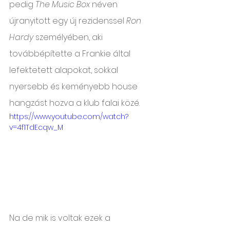
pedig 
The Music Box
 néven 
újranyitott egy új rezidenssel 
Ron 
Hardy
 személyében, aki 
továbbépítette a Frankie által 
lefektetett alapokat, sokkal 
nyersebb és keményebb house 
hangzást hozva a klub falai közé.
https://www.youtube.com/watch?
v=4f1TdEcqw_M
Na de mik is voltak ezek a 