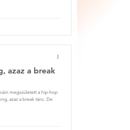
g, azaz a break
tcáin megszületett a hip-hop
king, azaz a break tánc. De