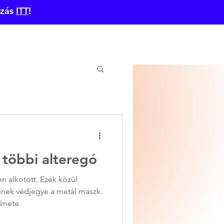
ozás
ITT
!
lés
blog
rólunk
kapcsolat
többi alteregó
n alkotott. Ezek közül
ek védjegye a metál maszk.
énete.