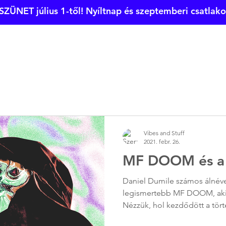
SZÜNET július 1-től! Nyíltnap és szeptemberi csatlak
nyári tánctábor
táncoktatás
terembér
Vibes and Stuff
2021. febr. 26.
MF DOOM és a 
Daniel Dumile számos álnéve
legismertebb MF DOOM, akin
Nézzük, hol kezdődött a tört