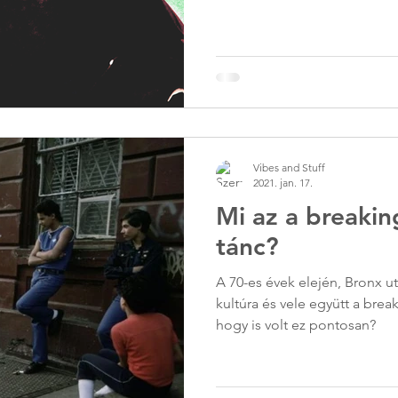
Vibes and Stuff
2021. jan. 17.
Mi az a breakin
tánc?
A 70-es évek elején, Bronx u
kultúra és vele együtt a brea
hogy is volt ez pontosan?