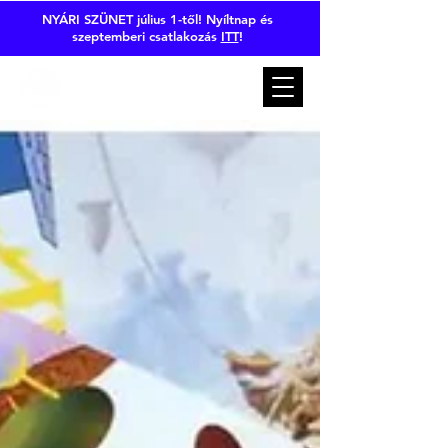
NYÁRI SZÜNET július 1-től! Nyíltnap és
szeptemberi csatlakozás
ITT
!