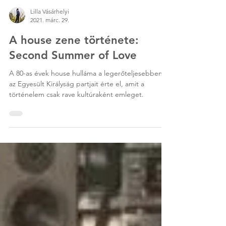
Lilla Vásárhelyi
2021. márc. 29.
A house zene története:
Second Summer of Love
A 80-as évek house hulláma a legerőteljesebben
az Egyesült Királyság partjait érte el, amit a
történelem csak rave kultúraként emleget.